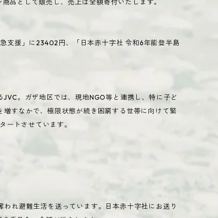
ネーション商品として販売し、売上は全額寄付いたします。
ガザ緊急支援」に23402円、「日本赤十字社 令和6年能登半島
JVC。ガザ地区では、現地NGO等と連携し、特に子ど
さを増すなかで、極限状態が続き困窮する世帯に向けて緊
タートさせています。
を奪われ避難生活を送っています。日本赤十字社にお送り