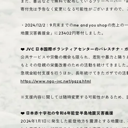
また、書店などで無料で配布しているフリーペーパー「me an
寄付先は予告なく変更になる可能性がございますので、
・2024/12/2：9月末までのme and you sh
地震災害義援金」に23402円寄付しました。
❤️ JVC 日本国際ボランティアセンターのパレスチナ・
公共サービスや労働の機会も限られ、差別や暴力と隣りあ
もとその母親の栄養改善のための活動を続けてきました。
急現金給付支援を行うほか、長年続けてきたガザでの活
https://www.ngo-jvc.net/gaza.html
※支援内容に関しては随時変更する可能性があるため、詳
❤️ 日本赤十字社の令和6年能登半島地震災害義援
2024年1月1日に発生した能登地方を震源とする地震