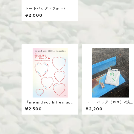
トートバッグ（フォト）
¥2,000
『me and you little maga
トートバッグ（ロゴ）<淡グ
zine vol.1 特集：愛も生活
レー×キーフグリーン・ミン
¥2,500
¥2,200
も、たよりないから』
トグリーン×ブラウン>