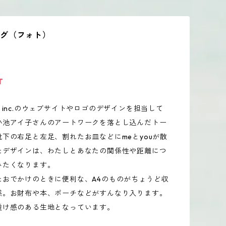
ッグ（フォト）
T
you, inc.のウェブサイトやロゴのデザインを担当して
小池アイ子さんのアートワークを落とし込んだトー
下の右足と左足、割れたお皿などにmeとyouが散
たデザインは、わたしとあなたの関係性や距離につ
みたくなります。
たおでかけのときに便利な、A4のものがちょうど収
感。お財布や本、ポーチなどがすんなり入ります。
透け感のある生地となっています。