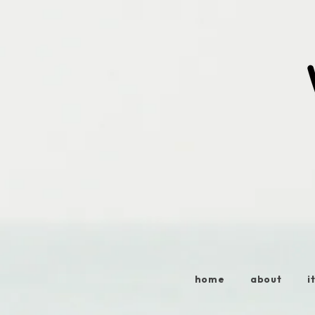
home
about
i