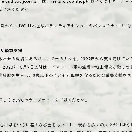
d you journal」は、me and you shopにおいてはド
ご了承ください。
opの売上の一部から「JVC 日本国際ボランティアセンターのパレスチナ・
ガザ緊急支援
わせの環境にあるパレスチナの人々を、1992年から支え続けている
2023年10月7日以降は、イスラエル軍の空爆や地上侵攻が激し
動経験を生かし、2歳以下の子どもと母親を守るための栄養支援をス
しくはJVCのウェブサイトをご覧ください。
は、石川県を中心に甚大な被害をもたらし、現在も多くの人々が日常