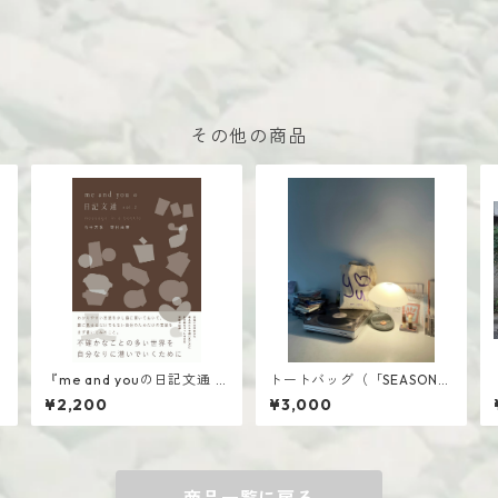
その他の商品
『me and youの日記文通 m
トートバッグ（「SEASON」
essage in a bottle vol.2』
コラボレーション）
¥2,200
¥3,000