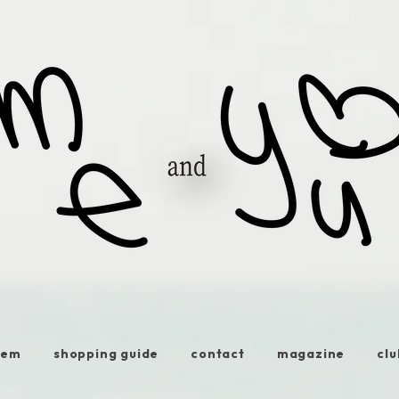
tem
shopping guide
contact
magazine
clu