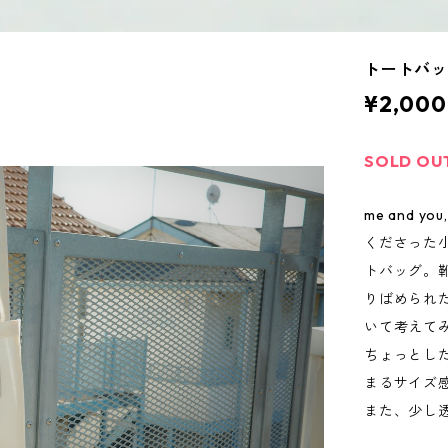
トートバ
¥2,000
SOLD OU
me and 
くださった
トバッグ。靴
りばめられ
いて考えて
ちょっとし
まるサイズ
また、少し