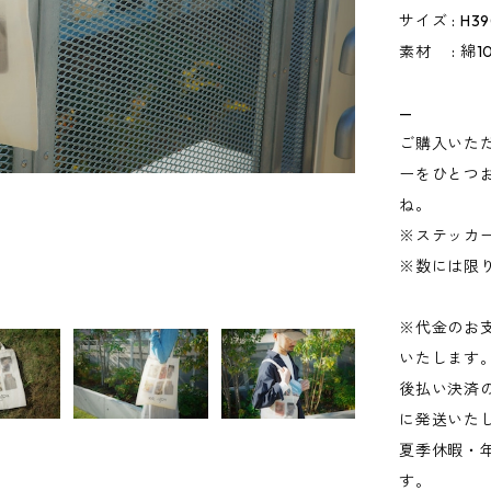
サイズ : H3
素材 : 綿1
—
ご購入いただ
ーをひとつ
ね。
※ステッカ
※数には限
※代金のお
いたします
後払い決済
に発送いた
夏季休暇・
す。