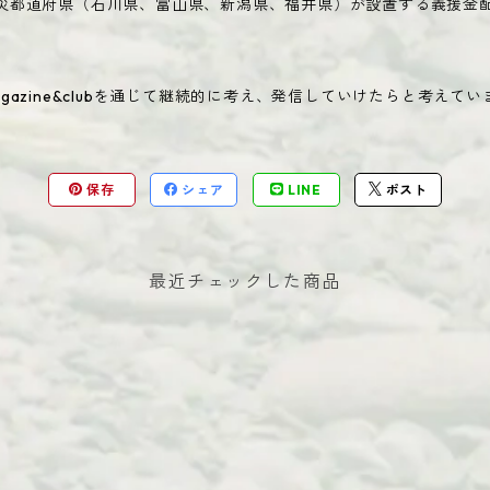
災都道府県（石川県、富山県、新潟県、福井県）が設置する義援金
e magazine&clubを通じて継続的に考え、発信していけたらと考えて
保存
シェア
LINE
ポスト
最近チェックした商品